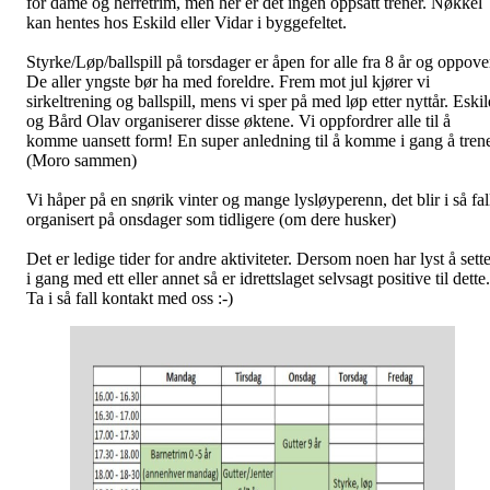
for dame og herretrim, men her er det ingen oppsatt trener. Nøkkel
kan hentes hos Eskild eller Vidar i byggefeltet.
Styrke/Løp/ballspill på torsdager er åpen for alle fra 8 år og oppove
De aller yngste bør ha med foreldre. Frem mot jul kjører vi
sirkeltrening og ballspill, mens vi sper på med løp etter nyttår. Eski
og Bård Olav organiserer disse øktene. Vi oppfordrer alle til å
komme uansett form! En super anledning til å komme i gang å tren
(Moro sammen)
Vi håper på en snørik vinter og mange lysløyperenn, det blir i så fal
organisert på onsdager som tidligere (om dere husker)
Det er ledige tider for andre aktiviteter. Dersom noen har lyst å sett
i gang med ett eller annet så er idrettslaget selvsagt positive til dette.
Ta i så fall kontakt med oss :-)