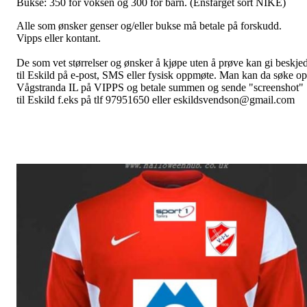
Bukse: 350 for voksen og 300 for barn. (Ensfarget sort NIKE)
Alle som ønsker genser og/eller bukse må betale på forskudd.
Vipps eller kontant.
De som vet størrelser og ønsker å kjøpe uten å prøve kan gi beskje
til Eskild på e-post, SMS eller fysisk oppmøte. Man kan da søke o
Vågstranda IL på VIPPS og betale summen og sende "screenshot"
til Eskild f.eks på tlf 97951650 eller eskildsvendson@gmail.com