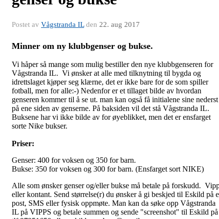
Postet av
Vågstranda IL
den
22. aug 2017
Minner om ny klubbgenser og bukse.
Vi håper så mange som mulig bestiller den nye klubbgenseren for
Vågstranda IL. Vi ønsker at alle med tilknytning til bygda og
idrettslaget kjøper seg klærne, det er ikke bare for de som spiller
fotball, men for alle:-) Nedenfor er et tillaget bilde av hvordan
genseren kommer til å se ut. man kan også få initialene sine nederst
på ene siden av genserne. På baksiden vil det stå Vågstranda IL.
Buksene har vi ikke bilde av for øyeblikket, men det er ensfarget
sorte Nike bukser.
Priser:
Genser: 400 for voksen og 350 for barn.
Bukse: 350 for voksen og 300 for barn. (Ensfarget sort NIKE)
Alle som ønsker genser og/eller bukse må betale på forskudd. Vip
eller kontant. Send størrelse(r) du ønsker å gi beskjed til Eskild på e
post, SMS eller fysisk oppmøte. Man kan da søke opp Vågstranda
IL på VIPPS og betale summen og sende "screenshot" til Eskild på