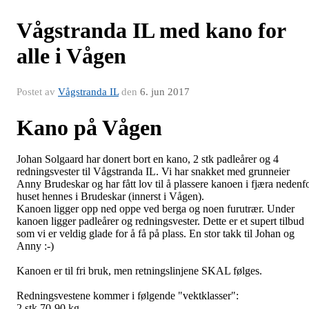
Vågstranda IL med kano for
alle i Vågen
Postet av
Vågstranda IL
den
6. jun 2017
Kano på Vågen
Johan Solgaard har donert bort en kano, 2 stk padleårer og 4
redningsvester til Vågstranda IL. Vi har snakket med grunneier
Anny Brudeskar og har fått lov til å plassere kanoen i fjæra nedenf
huset hennes i Brudeskar (innerst i Vågen).
Kanoen ligger opp ned oppe ved berga og noen furutrær. Under
kanoen ligger padleårer og redningsvester. Dette er et supert tilbud
som vi er veldig glade for å få på plass. En stor takk til Johan og
Anny :-)
Kanoen er til fri bruk, men retningslinjene SKAL følges.
Redningsvestene kommer i følgende "vektklasser":
2 stk 70-90 kg