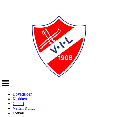
Veksle
navigasjon
Hovedsiden
Klubben
Galleri
Vågen Rundt
Fotball