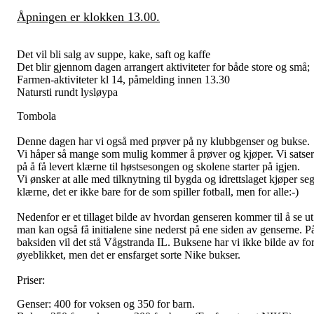
Åpningen er klokken 13.00.
Det vil bli salg av suppe, kake, saft og kaffe
Det blir gjennom dagen arrangert aktiviteter for både store og små;
Farmen-aktiviteter kl 14, påmelding innen 13.30
Natursti rundt lysløypa
Tombola
Denne dagen har vi også med prøver på ny klubbgenser og bukse.
Vi håper så mange som mulig kommer å prøver og kjøper. Vi satser
på å få levert klærne til høstsesongen og skolene starter på igjen.
Vi ønsker at alle med tilknytning til bygda og idrettslaget kjøper se
klærne, det er ikke bare for de som spiller fotball, men for alle:-)
Nedenfor er et tillaget bilde av hvordan genseren kommer til å se ut
man kan også få initialene sine nederst på ene siden av genserne. P
baksiden vil det stå Vågstranda IL. Buksene har vi ikke bilde av fo
øyeblikket, men det er ensfarget sorte Nike bukser.
Priser:
Genser: 400 for voksen og 350 for barn.