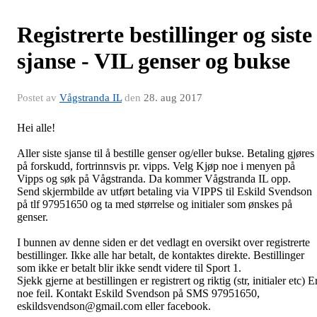
Registrerte bestillinger og siste
sjanse - VIL genser og bukse
Postet av
Vågstranda IL
den
28. aug 2017
Hei alle!
Aller siste sjanse til å bestille genser og/eller bukse. Betaling gjøres
på forskudd, fortrinnsvis pr. vipps. Velg Kjøp noe i menyen på
Vipps og søk på Vågstranda. Da kommer Vågstranda IL opp.
Send skjermbilde av utført betaling via VIPPS til Eskild Svendson
på tlf 97951650 og ta med størrelse og initialer som ønskes på
genser.
I bunnen av denne siden er det vedlagt en oversikt over registrerte
bestillinger. Ikke alle har betalt, de kontaktes direkte. Bestillinger
som ikke er betalt blir ikke sendt videre til Sport 1.
Sjekk gjerne at bestillingen er registrert og riktig (str, initialer etc) E
noe feil. Kontakt Eskild Svendson på SMS 97951650,
eskildsvendson@gmail.com eller facebook.