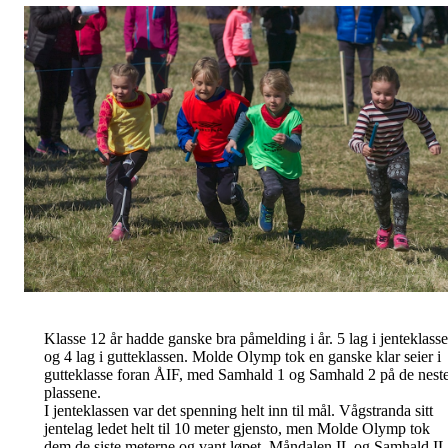
Klasse 12 år hadde ganske bra påmelding i år. 5 lag i jenteklass
og 4 lag i gutteklassen. Molde Olymp tok en ganske klar seier i
gutteklasse foran ÅIF, med Samhald 1 og Samhald 2 på de nest
plassene.
I jenteklassen var det spenning helt inn til mål. Vågstranda sitt
jentelag ledet helt til 10 meter gjensto, men Molde Olymp tok
dem de siste meterne og vant løpet. Måndalen IL og Samhald IL