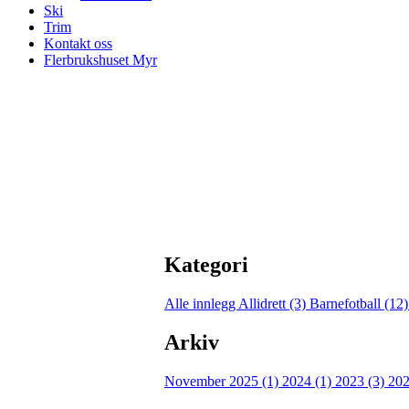
Ski
Trim
Kontakt oss
Flerbrukshuset Myr
Kategori
Alle innlegg
Allidrett (3)
Barnefotball (12
Arkiv
November 2025 (1)
2024 (1)
2023 (3)
202