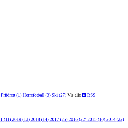
)
Friidrett (1)
Herrefotball (3)
Ski (27)
Vis alle
RSS
1 (11)
2019 (13)
2018 (14)
2017 (25)
2016 (22)
2015 (10)
2014 (22)