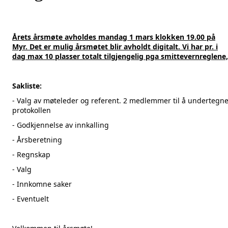
Årets årsmøte avholdes mandag 1 mars klokken 19.00 på
Myr. Det er mulig årsmøtet blir avholdt digitalt. Vi har pr. i
dag max 10 plasser totalt tilgjengelig pga smittevernreglene,
Sakliste:
- Valg av møteleder og referent. 2 medlemmer til å undertegn
protokollen
- Godkjennelse av innkalling
- Årsberetning
- Regnskap
- Valg
- Innkomne saker
- Eventuelt