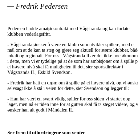
— Fredrik Pedersen
Pedersen hadde amatørkontrakt med Vågstranda og kan forlate
klubben vederlagsfritt.
- Vågstranda ønsker å være en klubb som utvikler spillere, med et
mål om at de kan ta steg og gjøre seg aktuell for større klubber, båd
lokalt og regionalt. For oss i Vågstranda IL er det ikke noe økonom
i dette, men vi er tydelige på at de som har ambisjoner om å spille p
et høyere nivå skal få muligheten til det, sier sportsdirektør i
Vågstranda IL, Eskild Svendson.
- Fredrik har hatt en drøm om å spille på et høyere nivå, og vi ønsk
selvsagt ikke å stå i veien for dette, sier Svendson og legger til:
- Han har vært en svært viktig spiller for oss siden vi startet opp
laget, men nå er tiden inne for at gutten skal få ta steget videre, og v
ønsker han alt godt i Måndalen IL.
Ser frem til utfordringene som venter