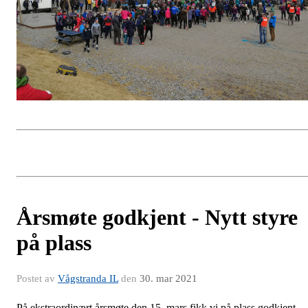
Årsmøte godkjent - Nytt styre
på plass
Postet av
Vågstranda IL
den
30. mar 2021
På ekstraordinært årsmøte den 15. mars fikk vi på plass godkjent