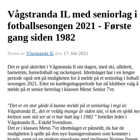
Vågstranda IL med seniorlag i
fotballsesongen 2021 - Første
gang siden 1982
Postet av
Vågstranda IL
den
17. feb 2021
Det er god aktivitet i Vågstranda Il om dagen, med ski, allidrett,
barnetrim, barnefotball og racketsport. Idrettslaget har i en lengre
periode også sett på muligheten for å melde på et seniorlag i fotball
sesongen 2021. Etter en kartlegningsperiode har nå klubben valg å
melde på et senior herrelag i klassen Menn Senior 7'er.
"Det er en stor glede å kunne melde på et seniorlag i regi av
Vågstranda IL, det er veldig mange år siden sist, vi tok en sjekk m
kretsen som sist ser at vi har hatt lag i 1982 "
forteller leder i
Vågstranda IL, Eskild Svendson.
Det er i klassen Menn 7'er idrettslaget er påmeldt, da har de
muligheten å spille på den nye kunstgressbanen som kommer i
bygda, samt på en strøken gressbane med muligens Norges fineste