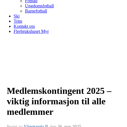
Fotball
Ungdomsfotball
Barnefotball
Ski
Trim
Kontakt oss
Flerbrukshuset Myr
Medlemskontingent 2025 –
viktig informasjon til alle
medlemmer
Postet av
Vågstranda IL
den
26. nov 2025