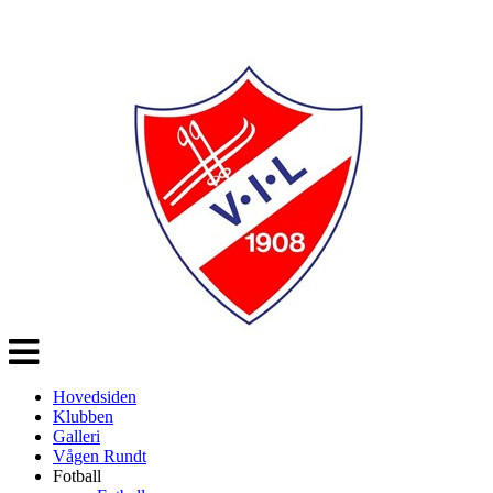
Veksle
navigasjon
Hovedsiden
Klubben
Galleri
Vågen Rundt
Fotball