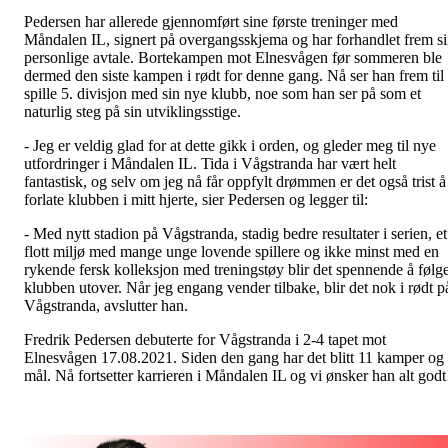
Pedersen har allerede gjennomført sine første treninger med
Måndalen IL, signert på overgangsskjema og har forhandlet frem s
personlige avtale. Bortekampen mot Elnesvågen før sommeren ble
dermed den siste kampen i rødt for denne gang. Nå ser han frem til
spille 5. divisjon med sin nye klubb, noe som han ser på som et
naturlig steg på sin utviklingsstige.
- Jeg er veldig glad for at dette gikk i orden, og gleder meg til nye
utfordringer i Måndalen IL. Tida i Vågstranda har vært helt
fantastisk, og selv om jeg nå får oppfylt drømmen er det også trist å
forlate klubben i mitt hjerte, sier Pedersen og legger til:
- Med nytt stadion på Vågstranda, stadig bedre resultater i serien, et
flott miljø med mange unge lovende spillere og ikke minst med en
rykende fersk kolleksjon med treningstøy blir det spennende å følg
klubben utover. Når jeg engang vender tilbake, blir det nok i rødt p
Vågstranda, avslutter han.
Fredrik Pedersen debuterte for Vågstranda i 2-4 tapet mot
Elnesvågen 17.08.2021. Siden den gang har det blitt 11 kamper og
mål. Nå fortsetter karrieren i Måndalen IL og vi ønsker han alt god