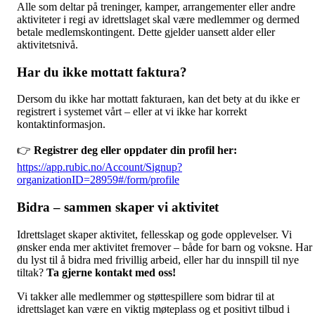
Alle som deltar på treninger, kamper, arrangementer eller andre
aktiviteter i regi av idrettslaget skal være medlemmer og dermed
betale medlemskontingent. Dette gjelder uansett alder eller
aktivitetsnivå.
Har du ikke mottatt faktura?
Dersom du ikke har mottatt fakturaen, kan det bety at du ikke er
registrert i systemet vårt – eller at vi ikke har korrekt
kontaktinformasjon.
👉
Registrer deg eller oppdater din profil her:
https://app.rubic.no/Account/Signup?
organizationID=28959#/form/profile
Bidra – sammen skaper vi aktivitet
Idrettslaget skaper aktivitet, fellesskap og gode opplevelser. Vi
ønsker enda mer aktivitet fremover – både for barn og voksne. Har
du lyst til å bidra med frivillig arbeid, eller har du innspill til nye
tiltak?
Ta gjerne kontakt med oss!
Vi takker alle medlemmer og støttespillere som bidrar til at
idrettslaget kan være en viktig møteplass og et positivt tilbud i