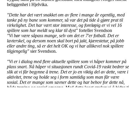
beliggenhet i Hjelvika.
"Dette har det vært snakket om av flere i mange år egentlig, med
tanke på ny bane som kommer, så var det på tide å gjøre prat til
virkelighet. Det har vært stor interesse, og foreløpig er vi vel 16
spillere som har meldt seg klar til dyst"
forteller Svendson
"Vi bør være såpass mange, selv om det er 7'er fotball. Det er
lavterskel, og dersom noen skal bort på jakt, kjærestetur, på jobb
eller andre ting, så er det helt OK og vi har allikevel nok spillere
tilgjengelig"
sier Svendson.
"Vi er i dialog med flere aktuelle spillere som vi håper kommer på
plass snart. Nå håper vi situasjonen rundt Covid-19 raskt bedrer s
slik at vi får begynne å trene. Det er jo en viktig del av dette, være i
aktivitet, trene og holde seg i form samtidig som man får være
sosial. Det er mange som savner dette og har behov for dette nå,
både trening og sosial omgang. Med dette laget ønsker vi å bidra ti
nettopp dette"
sier Svendson.
Idrettslaget er nå i full gang med å registrere spillere, få på plass
drakter, sponsorer og lignende. Forhåpentligvis med en normalisert
fotballsesong like rundt hjørnet.
Til orientering så er følgende lag påmeldt i klassen Menn 7'er
sesongen 2021: Vågstranda IL, Langfjorden FK, Skåla 1,