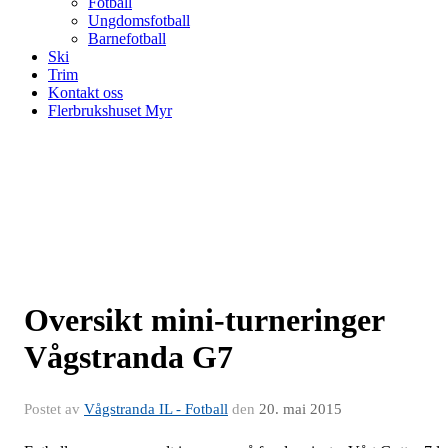
Fotball
Ungdomsfotball
Barnefotball
Ski
Trim
Kontakt oss
Flerbrukshuset Myr
Oversikt mini-turneringer
Vågstranda G7
Postet av
Vågstranda IL - Fotball
den
20. mai 2015