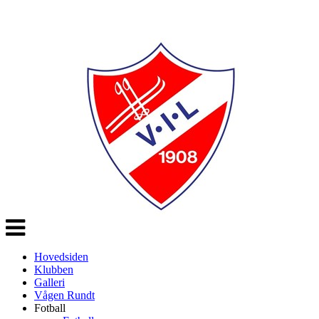
Veksle
navigasjon
Hovedsiden
Klubben
Galleri
Vågen Rundt
Fotball