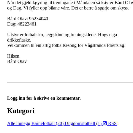
Når det gjeld køyring til treningane i Måndalen så køyrer Bård Ola
og Dag. Vi fyller opp bilane våre. Det er berre å spørje om skyss.
Bård Olav: 95234040
Dag: 48223461
Utstyr er fotballsko, leggskinn og treningsklede. Hugs eiga
drikkeflaske.
Velkommen til ein artig fotballsesong for Vågstranda Idrettslag!
Hilsen
Bård Olav
Logg inn for å skrive en kommentar.
Kategori
Alle innlegg
Barnefotball (20)
Ungdomsfotball (1)
RSS