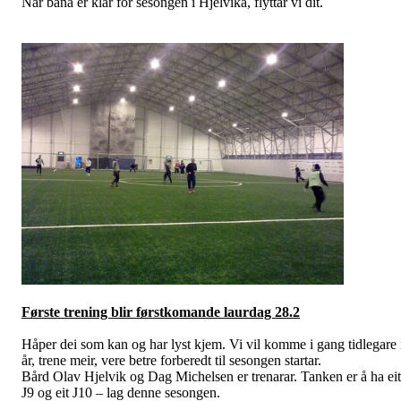
Når bana er klar for sesongen i Hjelvika, flyttar vi dit.
Første trening blir førstkomande laurdag 28.2
Håper dei som kan og har lyst kjem. Vi vil komme i gang tidlegare 
år, trene meir, vere betre forberedt til sesongen startar.
Bård Olav Hjelvik og Dag Michelsen er trenarar. Tanken er å ha eit
J9 og eit J10 – lag denne sesongen.