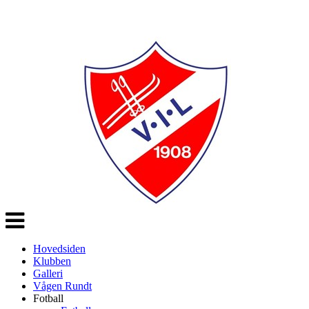
Veksle
navigasjon
Hovedsiden
Klubben
Galleri
Vågen Rundt
Fotball