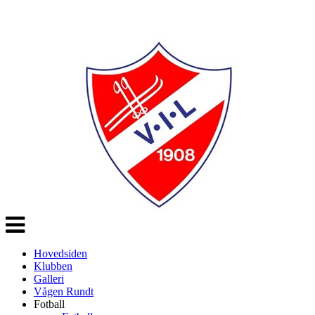
Veksle
navigasjon
Hovedsiden
Klubben
Galleri
Vågen Rundt
Fotball