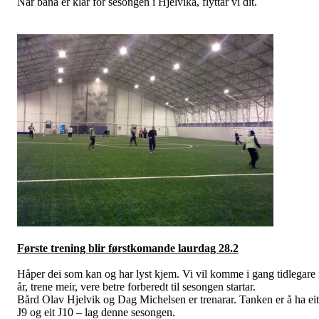
Når bana er klar for sesongen i Hjelvika, flyttar vi dit.
Første trening blir førstkomande laurdag 28.2
Håper dei som kan og har lyst kjem. Vi vil komme i gang tidlegare 
år, trene meir, vere betre forberedt til sesongen startar.
Bård Olav Hjelvik og Dag Michelsen er trenarar. Tanken er å ha eit
J9 og eit J10 – lag denne sesongen.