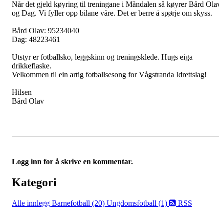
Når det gjeld køyring til treningane i Måndalen så køyrer Bård Ola
og Dag. Vi fyller opp bilane våre. Det er berre å spørje om skyss.
Bård Olav: 95234040
Dag: 48223461
Utstyr er fotballsko, leggskinn og treningsklede. Hugs eiga
drikkeflaske.
Velkommen til ein artig fotballsesong for Vågstranda Idrettslag!
Hilsen
Bård Olav
Logg inn for å skrive en kommentar.
Kategori
Alle innlegg
Barnefotball (20)
Ungdomsfotball (1)
RSS