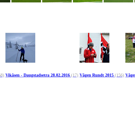
58)
Vikåsen - Daugstadsetra 28.02.2016
(17)
Vågen Rundt 2015
(156)
Våge