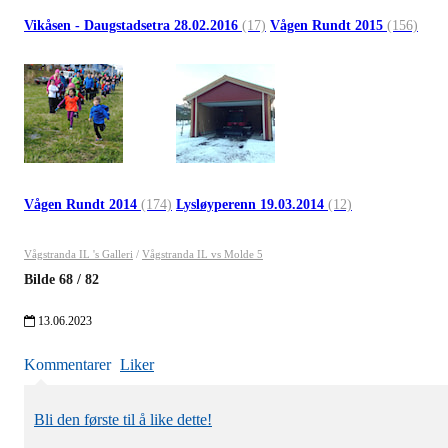
Vikåsen - Daugstadsetra 28.02.2016
(17)
Vågen Rundt 2015
(156)
Vågen Rundt 2014
(174)
Lysløyperenn 19.03.2014
(12)
Vågstranda IL 's Galleri
/
Vågstranda IL vs Molde 5
Bilde
68
/
82
13.06.2023
Kommentarer
Liker
Bli den første til å like dette!