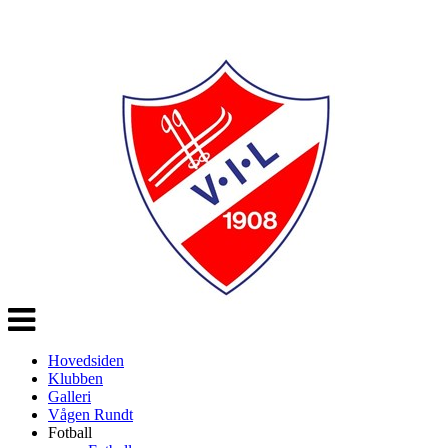
Veksle
navigasjon
Hovedsiden
Klubben
Galleri
Vågen Rundt
Fotball