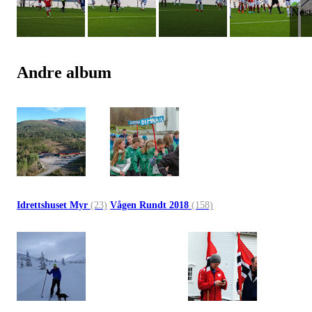
Andre album
Idrettshuset Myr
(23)
Vågen Rundt 2018
(158)