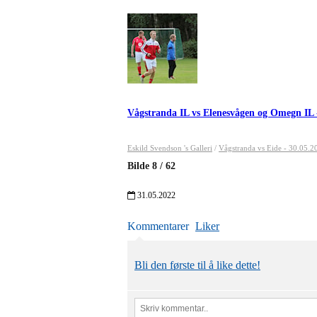
Vågstranda IL vs Elenesvågen og Omegn IL 
Eskild Svendson 's Galleri
/
Vågstranda vs Eide - 30.05.2
Bilde
8
/
62
31.05.2022
Kommentarer
Liker
Bli den første til å like dette!