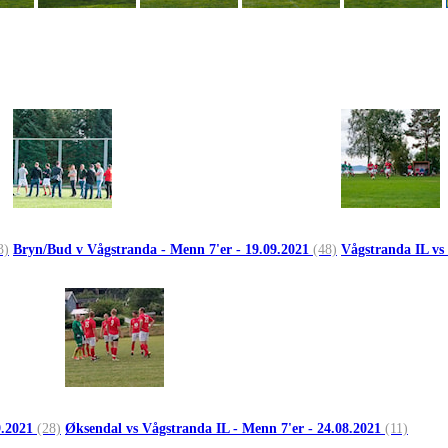
3)
Bryn/Bud v Vågstranda - Menn 7'er - 19.09.2021
(48)
Vågstranda IL vs
9.2021
(28)
Øksendal vs Vågstranda IL - Menn 7'er - 24.08.2021
(11)