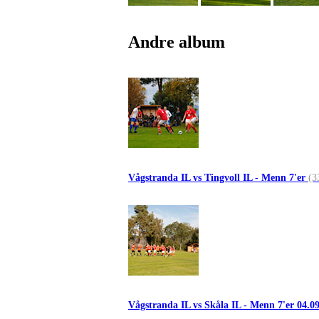
Andre album
Vågstranda IL vs Tingvoll IL - Menn 7'er
(3
Vågstranda IL vs Skåla IL - Menn 7'er 04.0