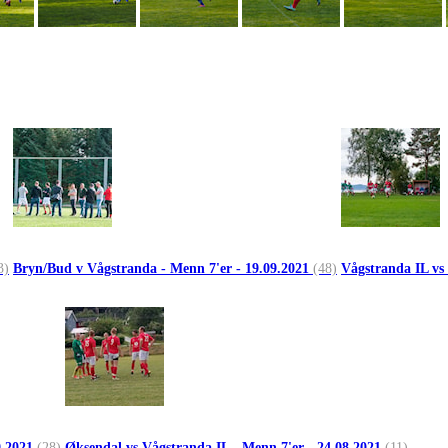
3)
Bryn/Bud v Vågstranda - Menn 7'er - 19.09.2021
(48)
Vågstranda IL vs
9.2021
(28)
Øksendal vs Vågstranda IL - Menn 7'er - 24.08.2021
(11)