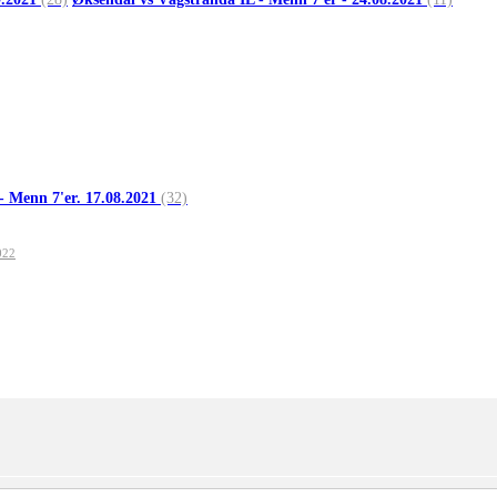
- Menn 7'er. 17.08.2021
(32)
022