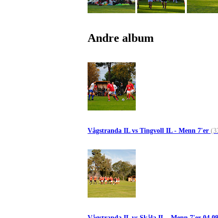
Andre album
Vågstranda IL vs Tingvoll IL - Menn 7'er
(3
Vågstranda IL vs Skåla IL - Menn 7'er 04.0