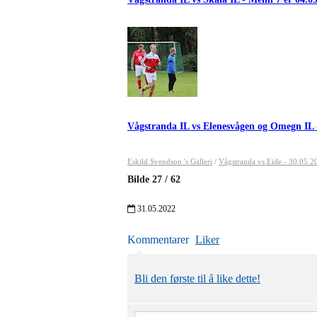
Vågstranda IL vs Elenesvågen og Omegn IL 
Eskild Svendson 's Galleri
/
Vågstranda vs Eide - 30.05.2
Bilde
27
/
62
31.05.2022
Kommentarer
Liker
Bli den første til å like dette!