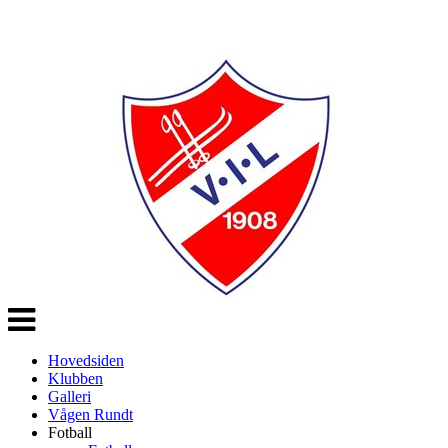
Veksle
navigasjon
Hovedsiden
Klubben
Galleri
Vågen Rundt
Fotball