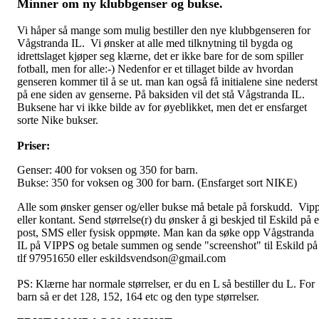
Minner om ny klubbgenser og bukse.
Vi håper så mange som mulig bestiller den nye klubbgenseren for
Vågstranda IL. Vi ønsker at alle med tilknytning til bygda og
idrettslaget kjøper seg klærne, det er ikke bare for de som spiller
fotball, men for alle:-) Nedenfor er et tillaget bilde av hvordan
genseren kommer til å se ut. man kan også få initialene sine nederst
på ene siden av genserne. På baksiden vil det stå Vågstranda IL.
Buksene har vi ikke bilde av for øyeblikket, men det er ensfarget
sorte Nike bukser.
Priser:
Genser: 400 for voksen og 350 for barn.
Bukse: 350 for voksen og 300 for barn. (Ensfarget sort NIKE)
Alle som ønsker genser og/eller bukse må betale på forskudd. Vip
eller kontant. Send størrelse(r) du ønsker å gi beskjed til Eskild på e
post, SMS eller fysisk oppmøte. Man kan da søke opp Vågstranda
IL på VIPPS og betale summen og sende "screenshot" til Eskild på
tlf 97951650 eller eskildsvendson@gmail.com
PS: Klærne har normale størrelser, er du en L så bestiller du L. For
barn så er det 128, 152, 164 etc og den type størrelser.