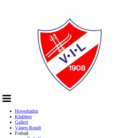
Veksle
navigasjon
Hovedsiden
Klubben
Galleri
Vågen Rundt
Fotball