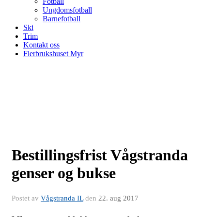
Fotball
Ungdomsfotball
Barnefotball
Ski
Trim
Kontakt oss
Flerbrukshuset Myr
Bestillingsfrist Vågstranda
genser og bukse
Postet av
Vågstranda IL
den
22. aug 2017