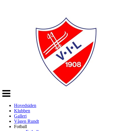
Veksle
navigasjon
Hovedsiden
Klubben
Galleri
Vågen Rundt
Fotball