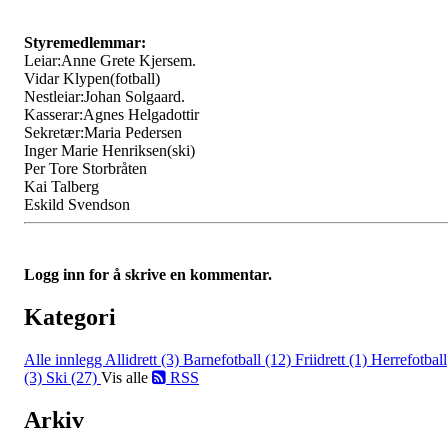
Styremedlemmar:
Leiar:Anne Grete Kjersem.
Vidar Klypen(fotball)
Nestleiar:Johan Solgaard.
Kasserar:Agnes Helgadottir
Sekretær:Maria Pedersen
Inger Marie Henriksen(ski)
Per Tore Storbråten
Kai Talberg
Eskild Svendson
Logg inn for å skrive en kommentar.
Kategori
Alle innlegg
Allidrett (3)
Barnefotball (12)
Friidrett (1)
Herrefotball
(3)
Ski (27)
Vis alle
RSS
Arkiv