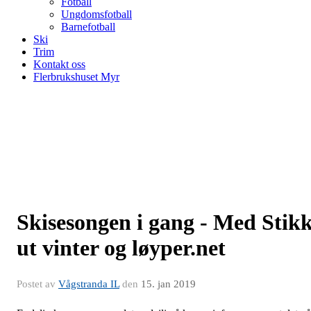
Fotball
Ungdomsfotball
Barnefotball
Ski
Trim
Kontakt oss
Flerbrukshuset Myr
Skisesongen i gang - Med Stik
ut vinter og løyper.net
Postet av
Vågstranda IL
den
15. jan 2019