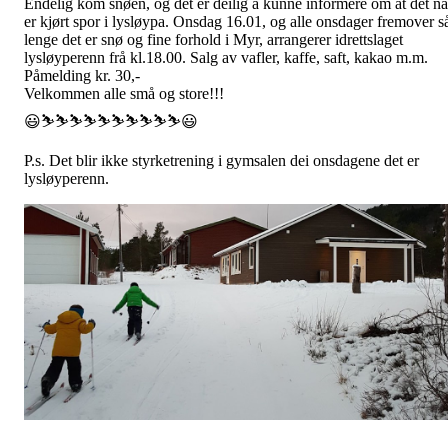
Endelig kom snøen, og det er deilig å kunne informere om at det nå
er kjørt spor i lysløypa. Onsdag 16.01, og alle onsdager fremover s
lenge det er snø og fine forhold i Myr, arrangerer idrettslaget
lysløyperenn frå kl.18.00. Salg av vafler, kaffe, saft, kakao m.m.
Påmelding kr. 30,-
Velkommen alle små og store!!!
😃⛷️⛷️⛷️⛷️⛷️⛷️⛷️⛷️⛷️⛷️😃
P.s. Det blir ikke styrketrening i gymsalen dei onsdagene det er
lysløyperenn.