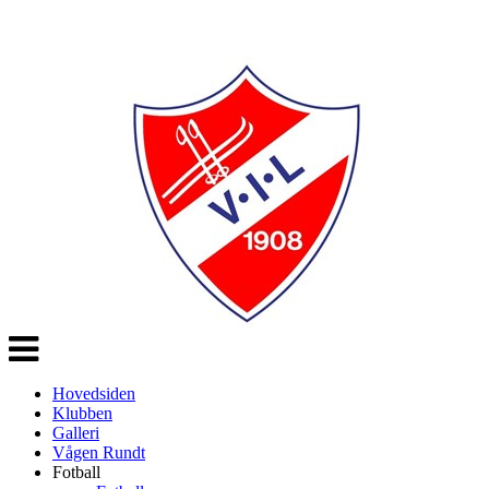
Veksle
navigasjon
Hovedsiden
Klubben
Galleri
Vågen Rundt
Fotball