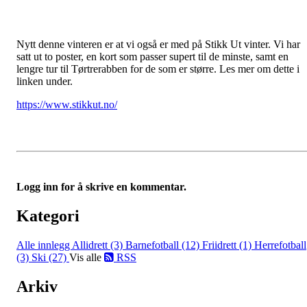
Nytt denne vinteren er at vi også er med på Stikk Ut vinter. Vi har
satt ut to poster, en kort som passer supert til de minste, samt en
lengre tur til Tørtrerabben for de som er større. Les mer om dette i
linken under.
https://www.stikkut.no/
Logg inn for å skrive en kommentar.
Kategori
Alle innlegg
Allidrett (3)
Barnefotball (12)
Friidrett (1)
Herrefotball
(3)
Ski (27)
Vis alle
RSS
Arkiv