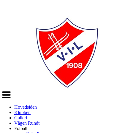
Veksle
navigasjon
Hovedsiden
Klubben
Galleri
Vågen Rundt
Fotball