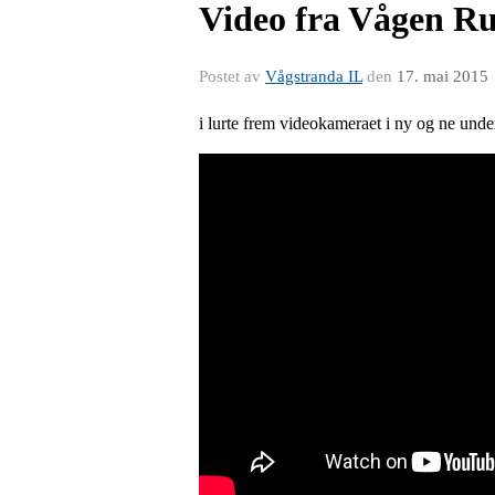
Video fra Vågen R
Postet av
Vågstranda IL
den
17. mai 2015
i lurte frem videokameraet i ny og ne und