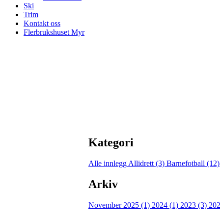
Ski
Trim
Kontakt oss
Flerbrukshuset Myr
Kategori
Alle innlegg
Allidrett (3)
Barnefotball (12
Arkiv
November 2025 (1)
2024 (1)
2023 (3)
202