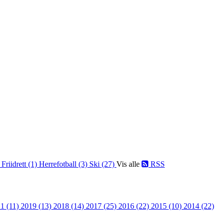
)
Friidrett (1)
Herrefotball (3)
Ski (27)
Vis alle
RSS
1 (11)
2019 (13)
2018 (14)
2017 (25)
2016 (22)
2015 (10)
2014 (22)