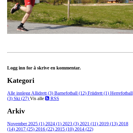
Logg inn for å skrive en kommentar.
Kategori
Alle innlegg
Allidrett (3)
Barnefotball (12)
Friidrett (1)
Herrefotball
(3)
Ski (27)
Vis alle
RSS
Arkiv
November 2025 (1)
2024 (1)
2023 (3)
2021 (11)
2019 (13)
2018
(14)
2017 (25)
2016 (22)
2015 (10)
2014 (22)