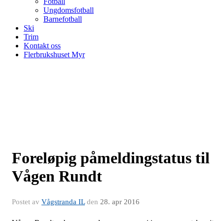
Fotball
Ungdomsfotball
Barnefotball
Ski
Trim
Kontakt oss
Flerbrukshuset Myr
Foreløpig påmeldingstatus til
Vågen Rundt
Postet av
Vågstranda IL
den
28. apr 2016