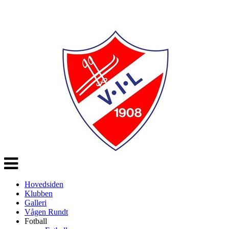
Veksle
navigasjon
Hovedsiden
Klubben
Galleri
Vågen Rundt
Fotball