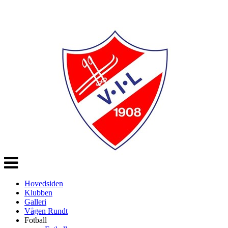
Veksle
navigasjon
Hovedsiden
Klubben
Galleri
Vågen Rundt
Fotball