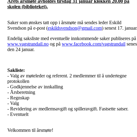
Årets årsmøte avholdes tirsdag 31 januar klokken 20.00 på
skolen (biblioteket).
Saker som ønskes tatt opp i årsmøte må sendes leder Eskild
Svendson på e-post (
eskildsvendson@gmail.com
) senest 17. januar
Endelig saksliste med eventuelle innkommende saker publiseres på
www.vagstrandail.no
og på
www.facebook.com/vagstrandail
senes
den 24 januar.
Sakliste:
- Valg av møteleder og referent. 2 medlemmer til å undertegne
protokollen
- Godkjennelse av innkalling
- Årsberetning
- Regnskap
- Valg
- Revidering av medlemsavgift og spilleravgift. Fastsette satser.
- Eventuelt
Velkommen til årsmøte!