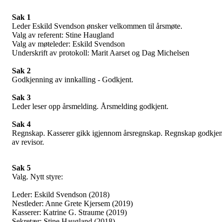
Sak 1
Leder Eskild Svendson ønsker velkommen til årsmøte.
Valg av referent: Stine Haugland
Valg av møteleder: Eskild Svendson
Underskrift av protokoll: Marit Aarset og Dag Michelsen
Sak 2
Godkjenning av innkalling - Godkjent.
Sak 3
Leder leser opp årsmelding. Årsmelding godkjent.
Sak 4
Regnskap. Kasserer gikk igjennom årsregnskap. Regnskap godkjen
av revisor.
Sak 5
Valg. Nytt styre:
Leder: Eskild Svendson (2018)
Nestleder: Anne Grete Kjersem (2019)
Kasserer: Katrine G. Straume (2019)
Sekretær: Stine Haugland (2018)