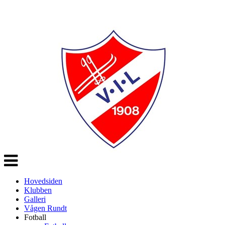
Veksle
navigasjon
Hovedsiden
Klubben
Galleri
Vågen Rundt
Fotball