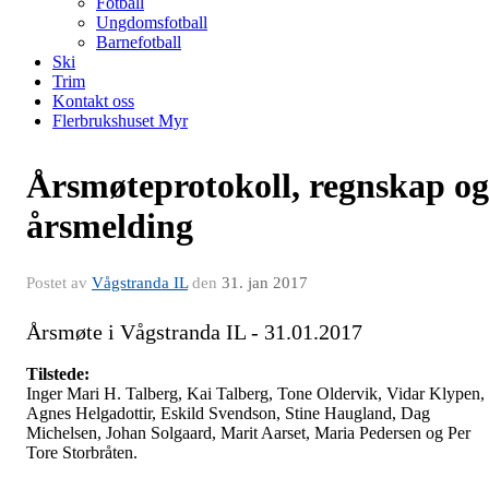
Fotball
Ungdomsfotball
Barnefotball
Ski
Trim
Kontakt oss
Flerbrukshuset Myr
Årsmøteprotokoll, regnskap og
årsmelding
Postet av
Vågstranda IL
den
31. jan 2017
Årsmøte i Vågstranda IL - 31.01.2017
Tilstede:
Inger Mari H. Talberg, Kai Talberg, Tone Oldervik, Vidar Klypen,
Agnes Helgadottir, Eskild Svendson, Stine Haugland, Dag
Michelsen, Johan Solgaard, Marit Aarset, Maria Pedersen og Per
Tore Storbråten.